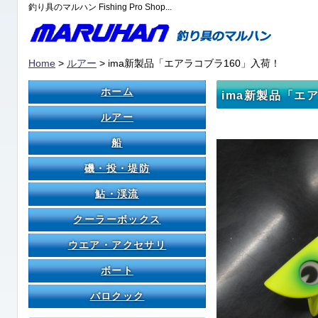
釣り具のマルハン Fishing Pro Shop...
Home
>
ルアー
> ima新製品「エアラコブラ160」入荷！
ホーム
ima新製品「エ
ルアー
船
磯・投・堤防
鮎・渓流
クーラーボックス
ウエア・アクセサリ
ボート
バロクック