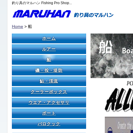
釣り具のマルハン Fishing Pro Shop...
Home
> 船
ホーム
ルアー
船
磯・投・堤防
鮎・渓流
クーラーボックス
ウエア・アクセサリ
ボート
バロクック