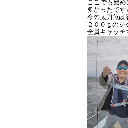
ここでも始め
多かったです
今の太刀魚は
２００ｇのジ
全員キャッチ