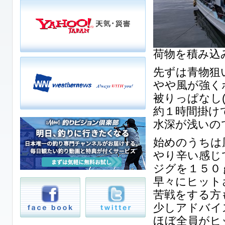
荷物を積み込
先ずは青物狙
やや風が強く
被りっぱなし(+
約１時間掛け
水深が浅いの
始めのうちは
やり辛い感じ
ジグを１５０
早々にヒット
苦戦をする方
少しアドバイ
ほぼ全員がヒ