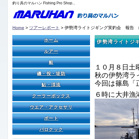
釣り具のマルハン Fishing Pro Shop...
Home
>
ツアーレポート
> 伊勢湾ライトジギング実釣会 報告 
ホーム
伊勢湾ライトジ
ルアー
船
１０月８日土
磯・投・堤防
秋の伊勢湾ラ
今回は篠島「
鮎・渓流
６時に大井漁
クーラーボックス
ウエア・アクセサリ
ボート
バロクック