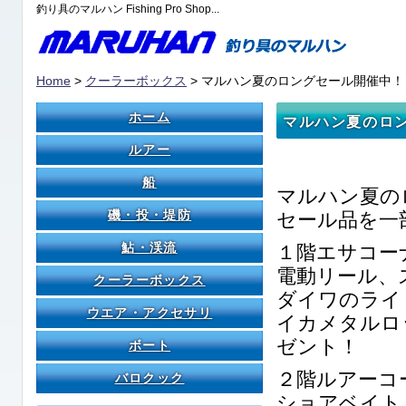
釣り具のマルハン Fishing Pro Shop...
Home
>
クーラーボックス
> マルハン夏のロングセール開催中！
ホーム
マルハン夏のロ
ルアー
船
マルハン夏の
磯・投・堤防
セール品を一
鮎・渓流
１階エサコー
電動リール、
クーラーボックス
ダイワのライ
ウエア・アクセサリ
イカメタルロ
ゼント！
ボート
２階ルアーコ
バロクック
ショアベイト