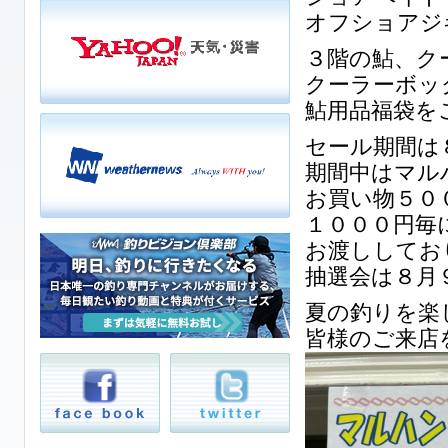
オフショアジ
３階の鮎、ク
クーラーボッ
鮎用品福袋を
セール期間は
期間中はマル
お買い物５０
１０００円毎
お渡ししてお
抽選会は８月
夏の釣りを楽
皆様のご来店