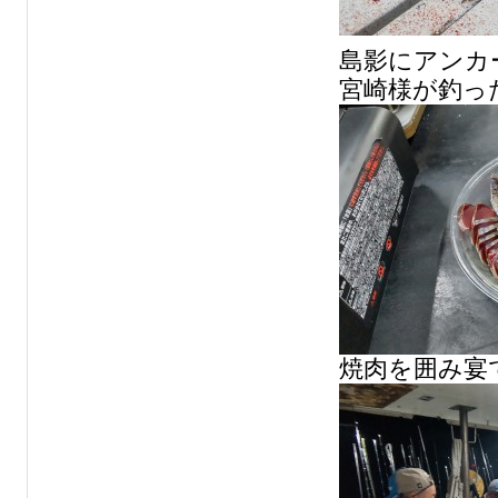
島影にアンカ
宮崎様が釣っ
焼肉を囲み宴