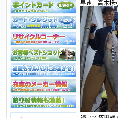
早速、高木様
続いて篠田様