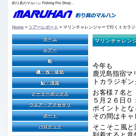
釣り具のマルハン Fishing Pro Shop...
Home
>
ツアーレポート
> マリンチャレンジャーで行くトカラ
ホーム
マリンチャレン
ルアー
船
今年も
磯・投・堤防
鹿児島指宿マ
トカラジギン
鮎・渓流
お客様７名と
クーラーボックス
５月２６日０
ウエア・アクセサリ
ポイントとな
その間はキャ
ボート
そこそこ風と
バロクック
到着すると意