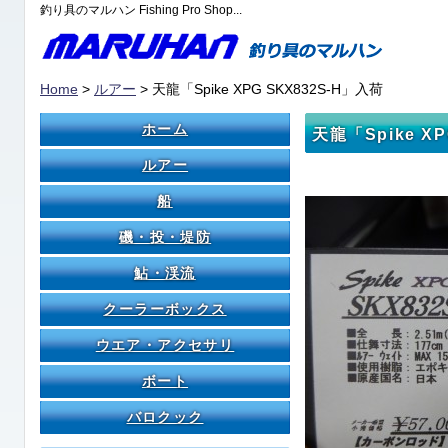
釣り具のマルハン Fishing Pro Shop...
Home
>
ルアー
> 天龍「Spike XPG SKX832S-H」入荷
ホーム
天龍「Spike X
ルアー
船
磯・投・堤防
鮎・渓流
クーラーボックス
ウエア・アクセサリ
ボート
バロクック